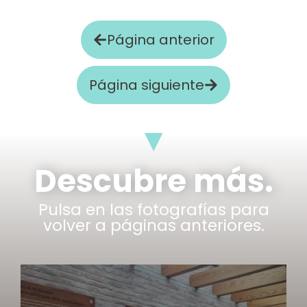
Página anterior
Página siguiente
Descubre más.
Pulsa en las fotografías para
volver a páginas anteriores.